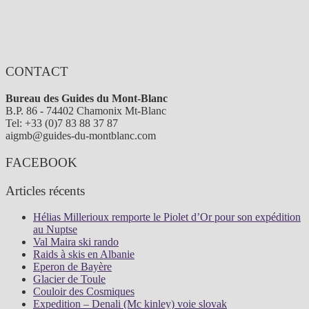
CONTACT
Bureau des Guides du Mont-Blanc
B.P. 86 - 74402 Chamonix Mt-Blanc
Tel: +33 (0)7 83 88 37 87
aigmb@guides-du-montblanc.com
FACEBOOK
Articles récents
Hélias Millerioux remporte le Piolet d’Or pour son expédition
au Nuptse
Val Maira ski rando
Raids à skis en Albanie
Eperon de Bayère
Glacier de Toule
Couloir des Cosmiques
Expedition – Denali (Mc kinley) voie slovak